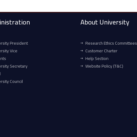
nistration
About University
rsity President
Research Ethics Committees
rsity Vice
Customer Charter
ents
Help Section
rsity Secretary
Website Policy (T&C)
l
rsity Council