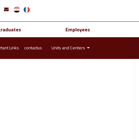
graduates
Employees
tant Links
contactus
Units and Centers