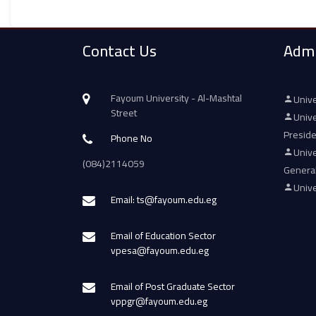
Contact Us
Admi
Fayoum University - Al-Mashtal
Unive
Street
Unive
Presid
Phone No
Unive
(084)2114059
Genera
Unive
Email: ts@fayoum.edu.eg
Email of Education Sector
vpesa@fayoum.edu.eg
Email of Post Graduate Sector
vppgr@fayoum.edu.eg