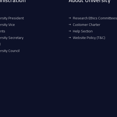
nistration
About University
rsity President
Research Ethics Committees
rsity Vice
Customer Charter
ents
Help Section
rsity Secretary
Website Policy (T&C)
l
rsity Council