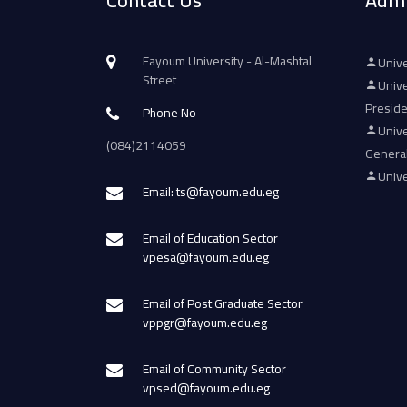
Contact Us
Admi
Fayoum University - Al-Mashtal
Unive
Street
Unive
Presid
Phone No
Unive
(084)2114059
Genera
Unive
Email: ts@fayoum.edu.eg
Email of Education Sector
vpesa@fayoum.edu.eg
Email of Post Graduate Sector
vppgr@fayoum.edu.eg
Email of Community Sector
vpsed@fayoum.edu.eg